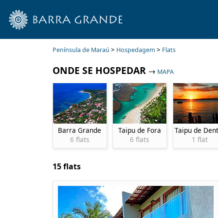
>
>
Península de Maraú
Hospedagem
Flats
ONDE SE HOSPEDAR
→
MAPA
Barra Grande
Taipu de Fora
Taipu de Den
6 flats
6 flats
1 flat
15 flats